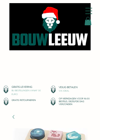
SPEELGOEDWINKEL
GRATIS LEVERIN
G
VEILIG BETALEN
BIJ BESTELLINGEN VANAF 30
VIA IDEAL
EURO
OP WERKDAGEN VOOR 16:00
GRATIS RETOURNEREN
BESTELD, DEZELFDE DAG
VERZONDEN