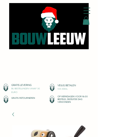
SPEELGOEDWINKEL
GRATIS LEVERIN
G
VEILIG BETALEN
BIJ BESTELLINGEN VANAF 30
VIA IDEAL
EURO
OP WERKDAGEN VOOR 16:00
GRATIS RETOURNEREN
BESTELD, DEZELFDE DAG
VERZONDEN