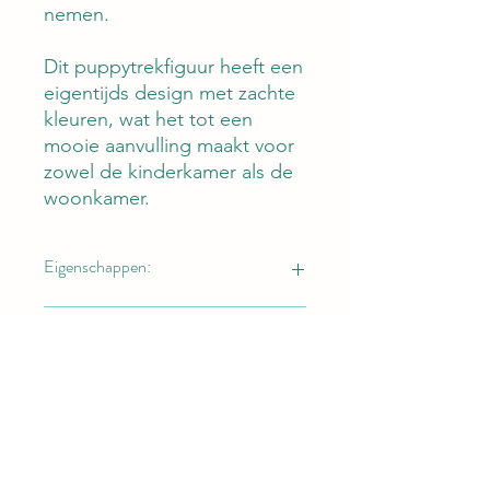
nemen.
Dit puppytrekfiguur heeft een
eigentijds design met zachte
kleuren, wat het tot een
mooie aanvulling maakt voor
zowel de kinderkamer als de
woonkamer.
Eigenschappen:
Merk: PolarB
Geschikt vanaf:
Type: Trekfiguur
Ontwerp: Puppy
Kleur: Multicolor
18 maanden
Over PolarB:
Gemaakt van FSC-gecertificeerd
hout
Oren en staartje bewegen
Ontdek PolarB, waar betoverend
Eenvoudig schoon te maken met
spelen samengaat met