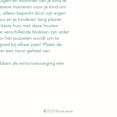
uigen en motoriek van je kind te
Liebelini speelgoed i
eatieve manieren voor je kind om
inkt en voldoet aan 
 alleen beperkt door zijn eigen
veiligheidsnormen v
jou en je kinderen lang plezier
ntasie huis met deze houten
e verschillende blokken zijn ieder
or het puzzelen wordt om te
oed bij elkaar past! Plaats de
 er een mooi geheel van.
bben als extra toevoeging een
©2023 BouwLeeuw