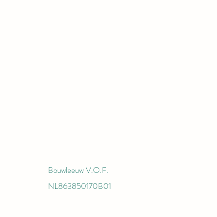
s gemaakt van niet-giftige verf en
de laatste EN71, ASTM & GB6675
oor speelgoed.
Bouwleeuw V.O.F.
NL863850170B01