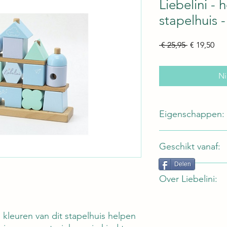
Liebelini -
stapelhuis 
Normale
Ver
 € 25,95 
€ 19,50
prijs
Ni
Eigenschappen:
Merk: Liebelini
Geschikt vanaf:
Type: Stapelhuis
Kleur: blauw en 
Delen
Gemaakt van FSC 
18 maanden
Over Liebelini:
De producten van Lie
op de nieuwste veil
kleuren van dit stapelhuis helpen
gezondheidsrichtlijn