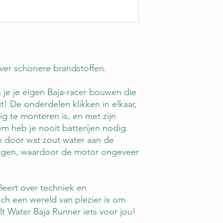
een overvloed aan mo
iets in deze collecti
ontbranden. Van mac
constructies die dra
en eclectische mix va
urenlang boeiend ple
ver schonere brandstoffen.
ontdekking en verken
niet alleen je nieuws
 je je eigen Baja-racer bouwen die
eeuwige bron van fasc
t! De onderdelen klikken in elkaar,
g te monteren is, en met zijn
em heb je nooit batterijen nodig.
 door wat zout water aan de
egen, waardoor de motor ongeveer
 leert over techniek en
ch een wereld van plezier is om
lt Water Baja Runner iets voor jou!