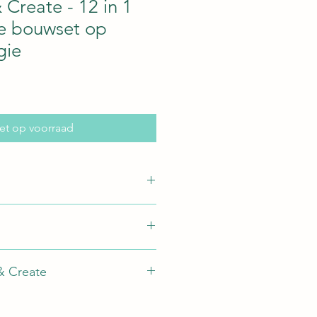
 Create - 12 in 1
he bouwset op
gie
koopprijs
et op voorraad
& Create
& Create
uitvoeringen mogelijk
 zonne-energie - geen batterijen
r in jou met de verzameling coole
ed
cties van Construct & Create! Met