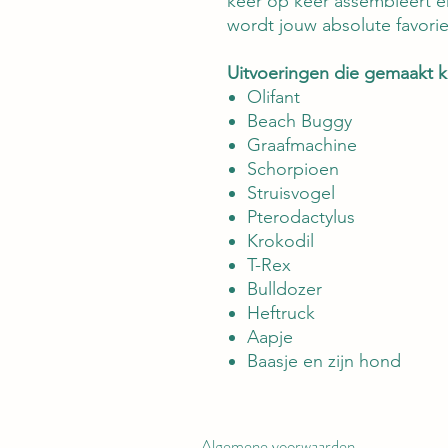
keer op keer assembleert e
wordt jouw absolute favori
Uitvoeringen die gemaakt 
Olifant
Beach Buggy
Graafmachine
Schorpioen
Struisvogel
Pterodactylus
Krokodil
T-Rex
Bulldozer
Heftruck
Aapje
Baasje en zijn hond
Algemene voorwaarden