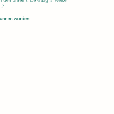
n demonteert. De vraag is: welke
et?
kunnen worden: