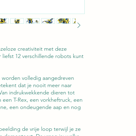
Bevat 230 onderd
een overvloed aan mo
iets in deze collecti
ontbranden. Van mac
constructies die dra
en eclectische mix va
urenlang boeiend ple
ontdekking en verken
eloze creativiteit met deze
niet alleen je nieuws
liefst 12 verschillende robots kunt
eeuwige bron van fasc
 worden volledig aangedreven
tekent dat je nooit meer naar
. Van indrukwekkende dieren tot
n een T-Rex, een vorkheftruck, een
hine, een ondeugende aap en nog
eelding de vrije loop terwijl je ze